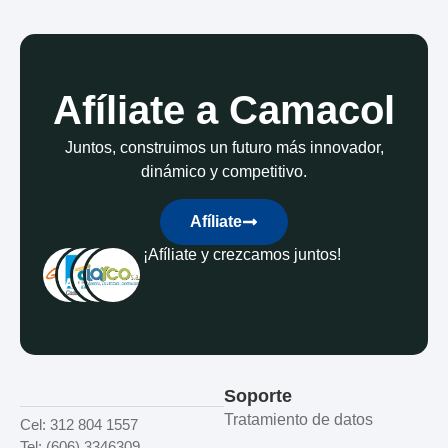
Afíliate a Camacol
Juntos, construimos un futuro más innovador,
dinámico y competitivo.
Afíliate
¡Afíliate y crezcamos juntos!
Soporte
Tratamiento de datos
Cel: 312 804 1557
Tel: (606) 3346309