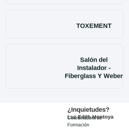
TOXEMENT
Salón del
Instalador -
Fiberglass Y Weber
¿Inquietudes?
Luz Edith Montoya
Coordinadora de
Formación