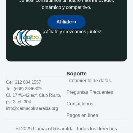
Juntos, construimos un futuro más innovador,
dinámico y competitivo.
Afíliate
¡Afíliate y crezcamos juntos!
Soporte
Tratamiento de datos
Cel: 312 804 1557
Tel: (606) 3346309
Preguntas Frecuentes
Cl. 17 #6-42 edf. Club Rialto,
ps. 3, of. 304
Contáctenos
info@camacolrisaralda.org
Pagos en línea
© 2025 Camacol Risaralda. Todos los derechos