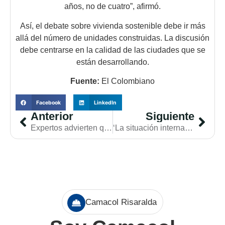
años, no de cuatro”, afirmó.
Así, el debate sobre vivienda sostenible debe ir más
allá del número de unidades construidas. La discusión
debe centrarse en la calidad de las ciudades que se
están desarrollando.
Fuente:
El Colombiano
Facebook
LinkedIn
Anterior
Siguiente
Expertos advierten que la inflación en Colombia no dará tregua el resto del año, tras llegar a 5,84% anual en mayo
‘La situación internacional que tenemos ahora mismo no ayuda a poner el foco en los problemas medioambientales’: Mar Gómez
Camacol Risaralda