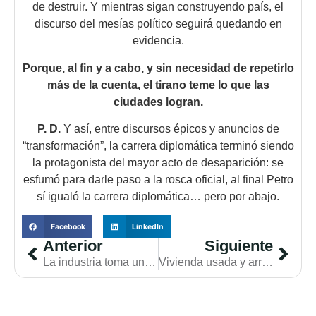
de destruir. Y mientras sigan construyendo país, el
discurso del mesías político seguirá quedando en
evidencia.
Porque, al fin y a cabo, y sin necesidad de repetirlo
más de la cuenta, el tirano teme lo que las
ciudades logran.
P. D.
Y así, entre discursos épicos y anuncios de
“transformación”, la carrera diplomática terminó siendo
la protagonista del mayor acto de desaparición: se
esfumó para darle paso a la rosca oficial, al final Petro
sí igualó la carrera diplomática… pero por abajo.
Facebook
LinkedIn
Anterior
Siguiente
La industria toma un nuevo aire y muestra un dinamismo renovado. ¿Cesó la horrible noche?
Vivienda usada y arriendos representan más del 70% de la demanda inmobiliaria en Colombia