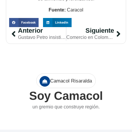
Fuente:
Caracol
Facebook
LinkedIn
Anterior
Siguiente
Gustavo Petro insistió en que el aumento en la tasa real está frenando la construcción De otro lado, Camacol plantea que los factores que ralentizan el sector son el desmonte de los subsidios y las tasas de los TES
Comercio en Colombia arrancó 2026 con freno de mano, ¿por qué cayó la venta de vivienda y combustibles?
Camacol Risaralda
Soy Camacol
un gremio que construye región.